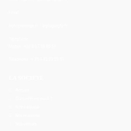
Email :
bgfc@orange.fr / bgfc@bgfc.fr
Téléphone :
Mobile : +33 6 07 58 80 51
Téléphone : + 33 4 42 23 23 91
LA SOCIETE
Accueil
Qui sommes-nous ?
Notre équipe
Nos missions
Nos valeurs