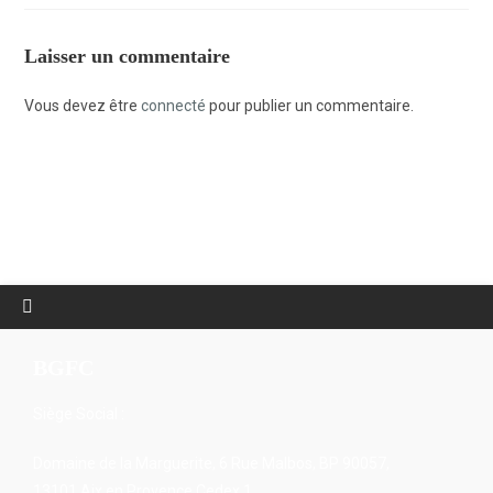
Laisser un commentaire
Vous devez être
connecté
pour publier un commentaire.
BGFC
Siège Social :
Domaine de la Marguerite, 6 Rue Malbos, BP 90057,
13101 Aix en Provence Cedex 1