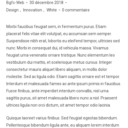
Bgfc-Web
30 décembre 2018
Design
,
Innovation
,
White
0 commentaire
Morbi faucibus feugiat sem, in fermentum purus. Etiam
placerat felis vitae elit volutpat, eu accumsan sem semper.
Suspendisse nibh erat, lobortis eu eleifend tempor, ultricies sed
nunc. Morbi in consequat dui, id vehicula massa. Vivamus
feugiat urna venenatis ornare tristique. Nunc elementum leo
vestibulum dui mattis, et scelerisque metus cursus. Integer
consectetur mauris aliquet libero aliquam, in mollis dolor
molestie. Sed ac ligula odio. Etiam sagittis ornare est et tempor.
Interdum et malesuada fames ac ante ipsum primis in faucibus.
Fusce finibus, ante imperdiet interdum convallis, nisl urna
sagittis purus, sit amet malesuada libero nunc a nisl. Praesent
ultrices ligula non orci dictum, sit amet tempor odio lacinia.
Quisque laoreet varius finibus. Sed feugiat egestas bibendum.
Pellentesque bibendum ligula ante, eu aliquam lorem interdum