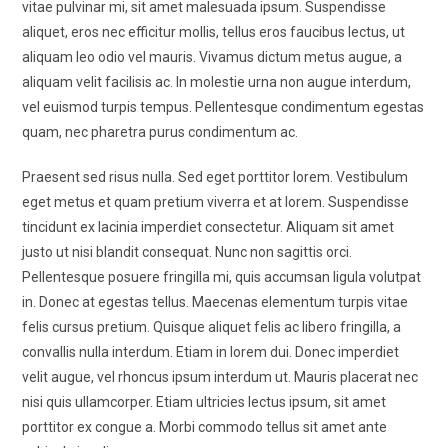
vitae pulvinar mi, sit amet malesuada ipsum. Suspendisse
aliquet, eros nec efficitur mollis, tellus eros faucibus lectus, ut
aliquam leo odio vel mauris. Vivamus dictum metus augue, a
aliquam velit facilisis ac. In molestie urna non augue interdum,
vel euismod turpis tempus. Pellentesque condimentum egestas
quam, nec pharetra purus condimentum ac.
Praesent sed risus nulla. Sed eget porttitor lorem. Vestibulum
eget metus et quam pretium viverra et at lorem. Suspendisse
tincidunt ex lacinia imperdiet consectetur. Aliquam sit amet
justo ut nisi blandit consequat. Nunc non sagittis orci.
Pellentesque posuere fringilla mi, quis accumsan ligula volutpat
in. Donec at egestas tellus. Maecenas elementum turpis vitae
felis cursus pretium. Quisque aliquet felis ac libero fringilla, a
convallis nulla interdum. Etiam in lorem dui. Donec imperdiet
velit augue, vel rhoncus ipsum interdum ut. Mauris placerat nec
nisi quis ullamcorper. Etiam ultricies lectus ipsum, sit amet
porttitor ex congue a. Morbi commodo tellus sit amet ante