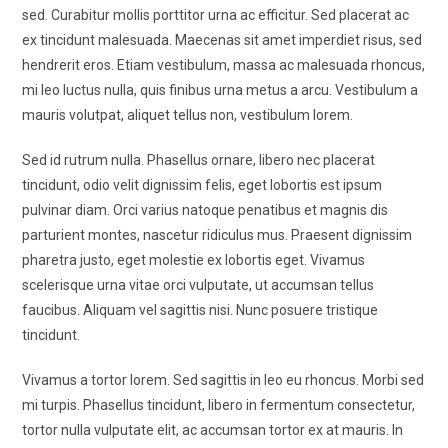
sed. Curabitur mollis porttitor urna ac efficitur. Sed placerat ac
ex tincidunt malesuada. Maecenas sit amet imperdiet risus, sed
hendrerit eros. Etiam vestibulum, massa ac malesuada rhoncus,
mi leo luctus nulla, quis finibus urna metus a arcu. Vestibulum a
mauris volutpat, aliquet tellus non, vestibulum lorem.
Sed id rutrum nulla. Phasellus ornare, libero nec placerat
tincidunt, odio velit dignissim felis, eget lobortis est ipsum
pulvinar diam. Orci varius natoque penatibus et magnis dis
parturient montes, nascetur ridiculus mus. Praesent dignissim
pharetra justo, eget molestie ex lobortis eget. Vivamus
scelerisque urna vitae orci vulputate, ut accumsan tellus
faucibus. Aliquam vel sagittis nisi. Nunc posuere tristique
tincidunt.
Vivamus a tortor lorem. Sed sagittis in leo eu rhoncus. Morbi sed
mi turpis. Phasellus tincidunt, libero in fermentum consectetur,
tortor nulla vulputate elit, ac accumsan tortor ex at mauris. In