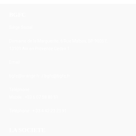
BGFC
Siège Social :
Domaine de la Marguerite, 6 Rue Malbos, BP 90057,
13101 Aix en Provence Cedex 1
Email :
bgfc@orange.fr / bgfc@bgfc.fr
Téléphone :
Mobile : +33 6 07 58 80 51
Téléphone : + 33 4 42 23 23 91
LA SOCIETE