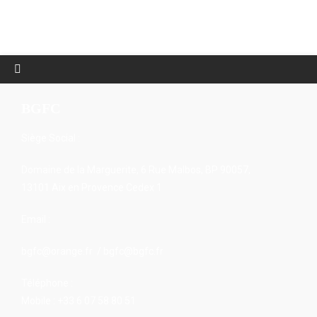
BGFC
Siège Social :
Domaine de la Marguerite, 6 Rue Malbos, BP 90057,
13101 Aix en Provence Cedex 1
Email :
bgfc@orange.fr / bgfc@bgfc.fr
Téléphone :
Mobile : +33 6 07 58 80 51