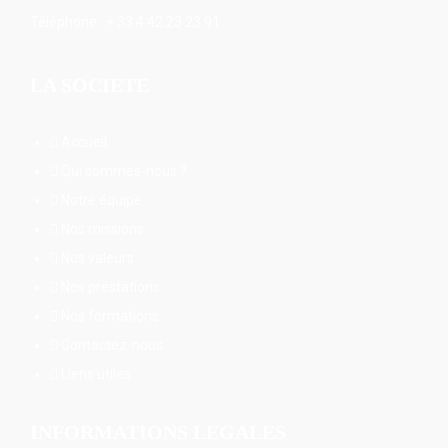
Téléphone : + 33 4 42 23 23 91
LA SOCIETE
Accueil
Qui sommes-nous ?
Notre équipe
Nos missions
Nos valeurs
Nos prestations
Nos formations
Contactez-nous
Liens utiles
INFORMATIONS LEGALES