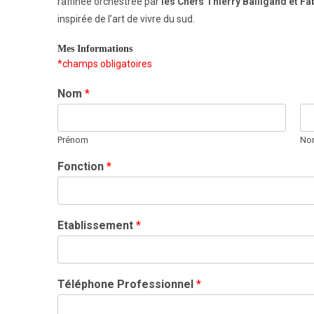
raffinée orchestrée par
les Chefs Thierry Balligand et F
inspirée de l’art de vivre du sud.
Mes Informations
*champs obligatoires
Nom
*
Prénom
No
Fonction
*
Etablissement
*
Téléphone Professionnel
*