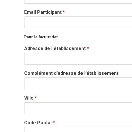
T
Email Participant
*
é
l
é
p
Pour la facturation
h
o
Adresse de l'établissement
*
n
e
T
é
Complément d'adresse de l’établissement
l
é
p
h
o
Ville
*
n
e
p
a
Code Postal
*
g