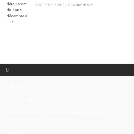
29 SEPTEMBRE 2022
/
0 COMMENTAIRE
BGFC
Siège Social :
Domaine de la Marguerite, 6 Rue Malbos, BP 90057,
13101 Aix en Provence Cedex 1
Email :